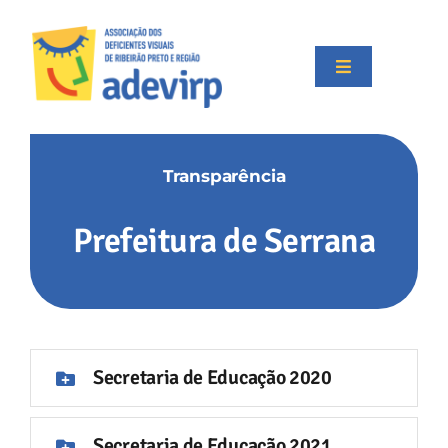
Skip
to
content
Toggle
Navigation
Início
Transparência
Institucional
Prefeitura de Serrana
Projetos
Apoiadores
Secretaria de Educação 2020
Transparência
Secretaria de Educação 2021