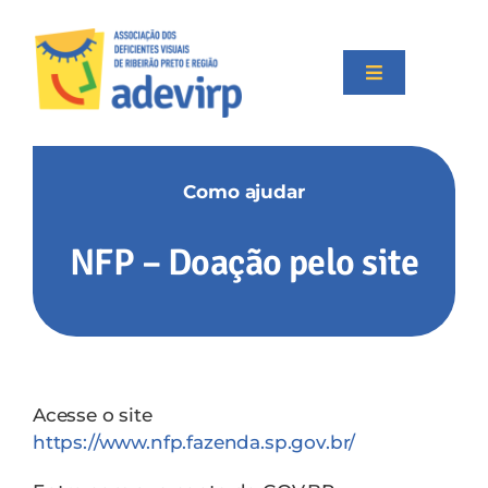
Skip
to
content
Toggle
Navigation
Início
Como ajudar
Institucional
NFP – Doação pelo site
Projetos
Apoiadores
Acesse o site
Transparência
https://www.nfp.fazenda.sp.gov.br/