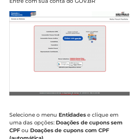
Contato
Entre com sua conta do GOV.BR
Selecione o menu
Entidades
e clique em
uma das opções:
Doações de cupons sem
CPF
ou
Doações de cupons com CPF
(automática)