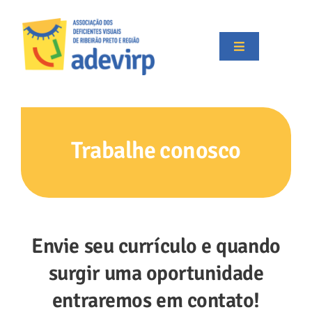
Skip
to
content
Toggle
Navigation
Início
Institucional
Trabalhe conosco
Projetos
Apoiadores
Envie seu currículo e quando
Transparência
surgir uma oportunidade
entraremos em contato!