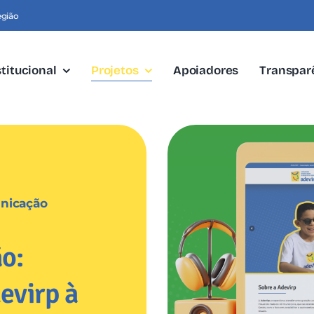
egião
stitucional
Projetos
Apoiadores
Transpar
unicação
o:
evirp à