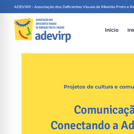
Skip
ADEVIRP – Associação dos Deficientes Visuais de Ribeirão Preto e R
to
content
Início
In
Projetos de cultura e com
Comunicaçã
Conectando a Ad