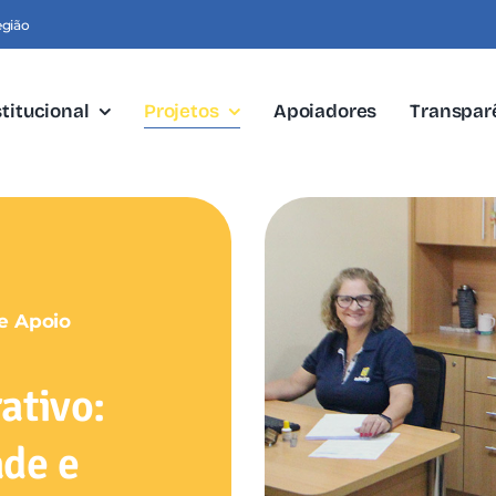
egião
stitucional
Projetos
Apoiadores
Transpar
 e Apoio
ativo:
ade e