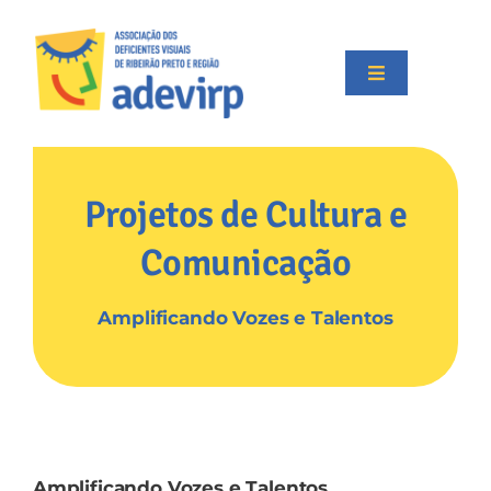
Skip
to
content
Toggle
Navigation
Início
Projetos de Cultura e
Institucional
Comunicação
Projetos
Amplificando Vozes e Talentos
Apoiadores
Transparência
Amplificando Vozes e Talentos