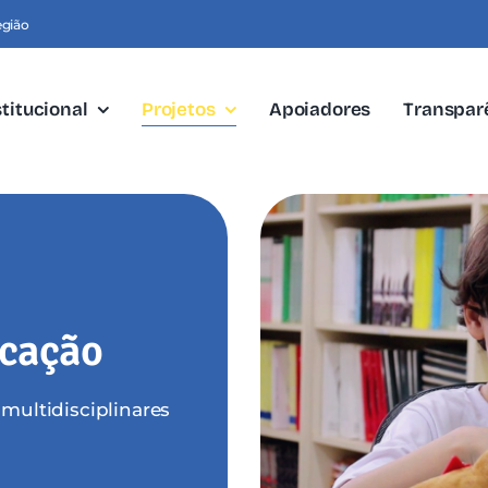
egião
stitucional
Projetos
Apoiadores
Transpar
ucação
 multidisciplinares