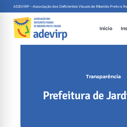
Skip
ADEVIRP – Associação dos Deficientes Visuais de Ribeirão Preto e R
to
content
Início
In
Transparência
Prefeitura de Jard