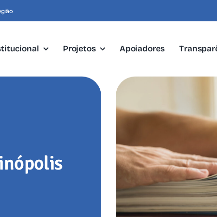
egião
stitucional
Projetos
Apoiadores
Transpar
inópolis