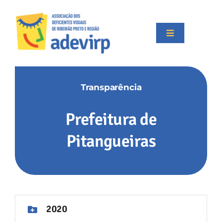
Skip
to
content
Toggle
Navigation
Início
Transparência
Institucional
Prefeitura de
Projetos
Pitangueiras
Apoiadores
Transparência
2020