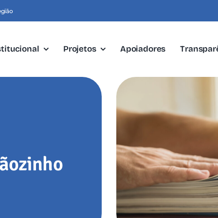
egião
stitucional
Projetos
Apoiadores
Transpar
tãozinho